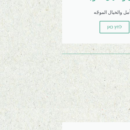
أمل والخيال الموجّه
לחץ כאן