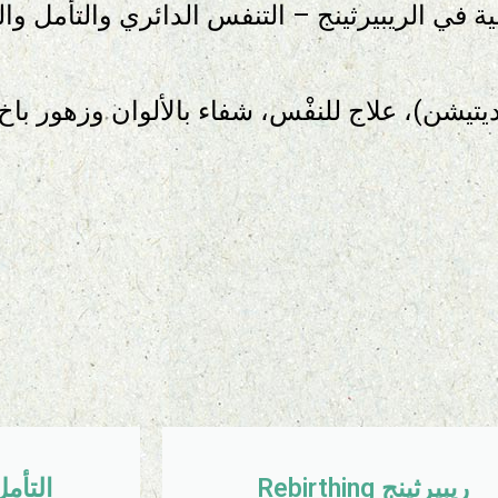
في الريبيرثينج – التنفس الدائري والتأمل والخ
يتيشن)، علاج للنفْس، شفاء بالألوان وزهور باخ.
ريبيرثينج Rebirthing
التأمل