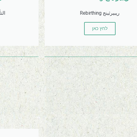
ريبيرثينج Rebirthing
الت
לחץ כאן