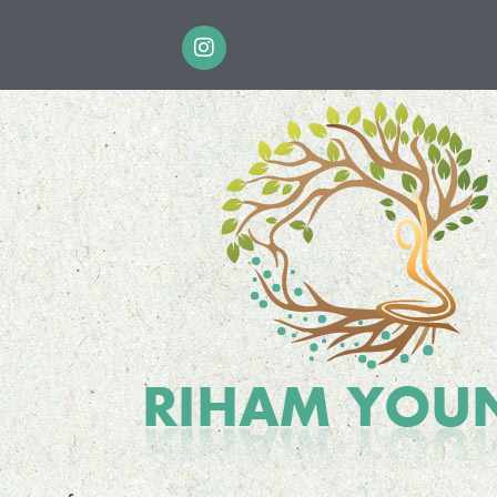
I
n
s
t
a
g
r
a
m