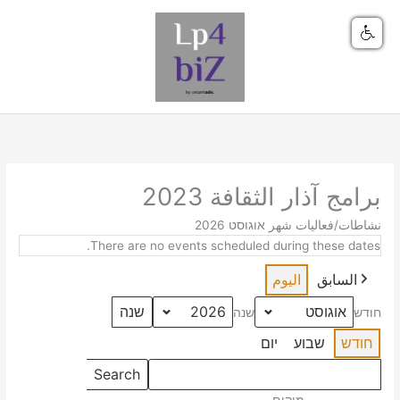
ילוג
תוכן
برامج آذار الثقافة 2023
חפש
نشاطات/فعاليات شهر אוגוסט 2026
אירועים
There are no events scheduled during these dates.
السابق
اليوم
חודש
שנה
חודש
שבוע
יום
Events
Search