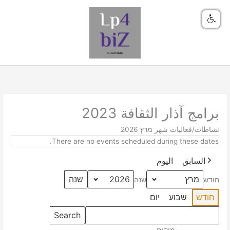
ילוג
תוכן
برامج آذار الثقافة 2023
חפש
نشاطات/فعاليات شهر מרץ 2026
אירועים
There are no events scheduled during these dates.
السابق
اليوم
חודש
שנה
חודש
שבוע
יום
Events
Search