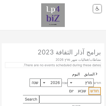
ילוג
תוכן
برامج آذار الثقافة 2023
חפש
نشاطات/فعاليات شهر מרץ 2026
אירועים
There are no events scheduled during these dates.
السابق
اليوم
חודש
שנה
חודש
שבוע
יום
Events
Search