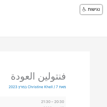
ילוג
נגישות
תוכן
فنتولين
العودة
فنتولين العودة
מאת
7 במרץ 2023
/
Christine Khell
21:30
–
20:30