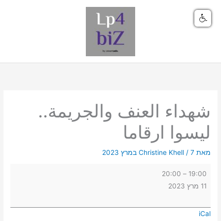
ילוג
תוכן
شهداء
العنف
والجريمة..
شهداء العنف والجريمة..
ليسوا
ارقاما
ليسوا ارقاما
מאת
7 במרץ 2023
/
Christine Khell
20:00
–
19:00
11 מרץ 2023
iCal