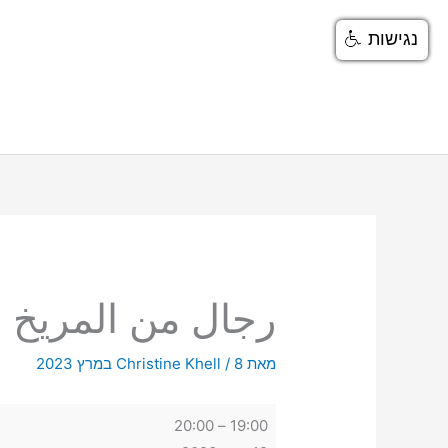
ילוג
נגישות
תוכן
رجال
من
المريخ
رجال من المريخ
מאת
8 במרץ 2023
/
Christine Khell
20:00
–
19:00